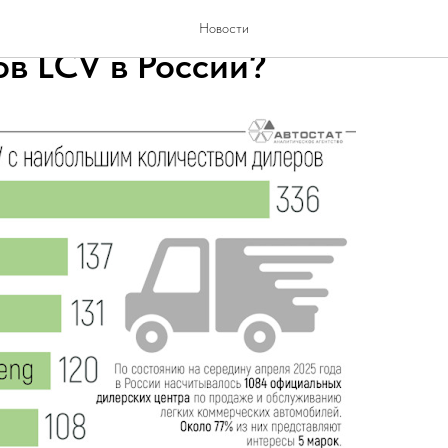
марок больше всего дилерск
Новости
ов LCV в России?