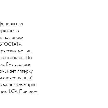
официальных
ержатся в
в по легким
АВТОСТАТ».
ерческих машин
 контрактов. На
ов. Ему удалось
амыкает пятерку
и отечественный
ять марок суммарно
анию LCV. При этом