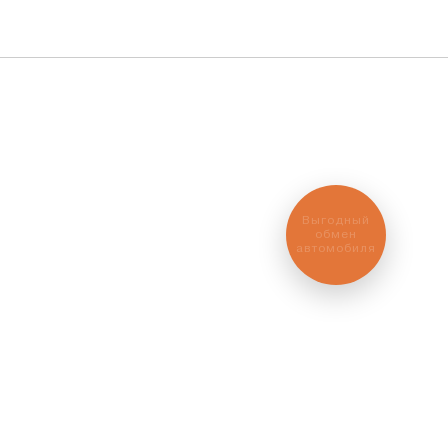
их
Выгодный
обмен
автомобиля