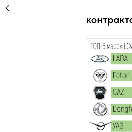
У каких 
контракт