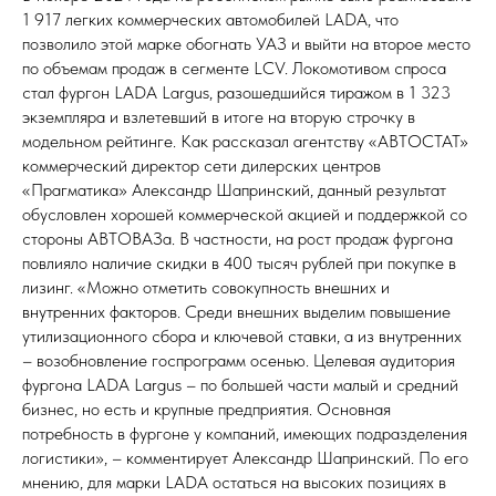
1 917 легких коммерческих автомобилей LADA, что
позволило этой марке обогнать УАЗ и выйти на второе место
по объемам продаж в сегменте LCV. Локомотивом спроса
стал фургон LADA Largus, разошедшийся тиражом в 1 323
экземпляра и взлетевший в итоге на вторую строчку в
модельном рейтинге. Как рассказал агентству «АВТОСТАТ»
коммерческий директор сети дилерских центров
«Прагматика» Александр Шапринский, данный результат
обусловлен хорошей коммерческой акцией и поддержкой со
стороны АВТОВАЗа. В частности, на рост продаж фургона
повлияло наличие скидки в 400 тысяч рублей при покупке в
лизинг. «Можно отметить совокупность внешних и
внутренних факторов. Среди внешних выделим повышение
утилизационного сбора и ключевой ставки, а из внутренних
– возобновление госпрограмм осенью. Целевая аудитория
фургона LADA Largus – по большей части малый и средний
бизнес, но есть и крупные предприятия. Основная
потребность в фургоне у компаний, имеющих подразделения
логистики», – комментирует Александр Шапринский. По его
мнению, для марки LADA остаться на высоких позициях в