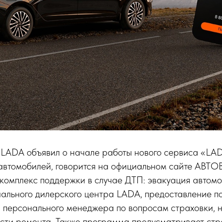
 LADA объявил о начале работы нового сервиса «LA
автомобилей, говорится на официальном сайте АВТОВ
комплекс поддержки в случае ДТП: эвакуация автомо
ального дилерского центра LADA, предоставление п
и персонального менеджера по вопросам страховки, 
ости ремонта. Также программа предусматривает стр