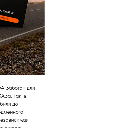
DA Забота» для
АЗа. Так, в
биля до
одменного
независимая
ахование,