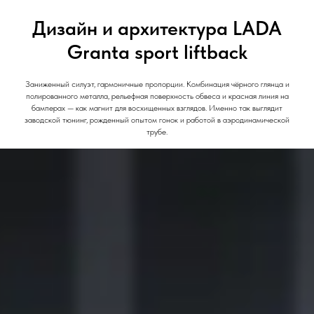
Дизайн и архитектура LADA
Granta sport liftback
Заниженный силуэт, гармоничные пропорции. Комбинация чёрного глянца и
полированного металла, рельефная поверхность обвеса и красная линия на
бамперах — как магнит для восхищенных взглядов. Именно так выглядит
заводской тюнинг, рожденный опытом гонок и работой в аэродинамической
трубе.