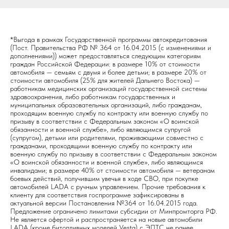
*Выгода в рамках Государственной программы автокредитования
(Пост. Правительства РФ № 364 от 16.04.2015 (с изменениями и
дополнениями)) может предоставляться следующим категориям
граждан Российской Федерации: в размере 10% от стоимости
автомобиля — семьям с двумя и более детьми; в размере 20% от
стоимости автомобиля (25% для жителей Дальнего Востока) —
работникам медицинских организаций государственной системы
здравоохранения, либо работникам государственных и
муниципальных образовательных организаций, либо гражданам,
проходящим военную службу по контракту или военную службу по
призыву в соответствии с Федеральным законом «О воинской
обязанности и военной службе», либо являющимся супругой
(супругом), детьми или родителями, проживающими совместно с
гражданами, проходящими военную службу по контракту или
военную службу по призыву в соответствии с Федеральным законом
«О воинской обязанности и военной службе», либо являющимся
инвалидами; в размере 40% от стоимости автомобиля — ветеранам
боевых действий, получившим увечья в ходе СВО, при покупке
автомобилей LADA с ручным управлением. Прочие требования к
клиенту для соответствия госпрограмме зафиксированы в
актуальной версии Постановления №364 от 16.04.2015 года.
Предложение ограничено лимитами субсидии от Минпромторга РФ.
Не является офертой и распространяется на новые автомобили
LADA (кроме битопливных моделей Vesta) c ЭПТС не ранее