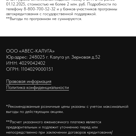
01.12.2025, стоимостью не более 2 млн. руб. Подробности по
телефону 8-800-700-52-32 и у банков-участников программы
автокредитования с государственной поддержкой.
**Выгоды по программам не суммируются.
ООО «АВЕС-КАЛУГА»
Юр.адрес: 248025 г. Калуга ул. Зерновая д.52
ИНН: 4029042402
ОГРН: 1104029000151
Правовая информация
Политика конфиденциальности
*Рекомендованные розничные цены указаны с учетом максимальной
выгоды по действующим акциям.
**Расчет указанного ежемесячного платежа является
предварительным и подлежит уточнению перед или
непосредственно при заключении договоров кредитования/